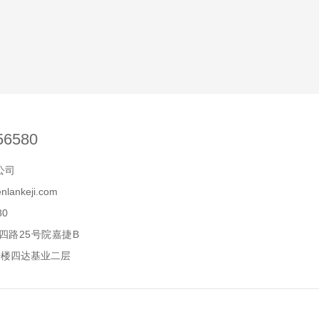
56580
公司
lankeji.com
80
四路25号院嘉捷B
号楼四达基业二层